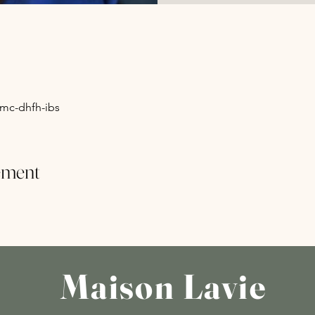
mc-dhfh-ibs
ement
Maison Lavie