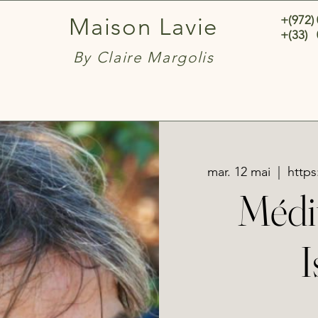
+(972)
Maison Lavie
+(33) 
By Claire Margolis
mar. 12 mai
  |  
http
Médi
I