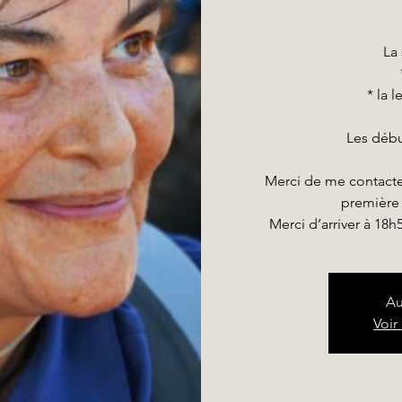
La
* la 
Les débu
Merci de me contacter
première 
Merci d’arriver à 18h5
Au
Voir