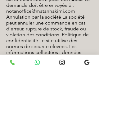
demande doit être envoyée à :
notanoffice@matanhakimi.com
Annulation par la société La société
peut annuler une commande en cas
d’erreur, rupture de stock, fraude ou
violation des conditions. Politique de
confidentialité Le site utilise des
normes de sécurité élevées. Les
informations collectées : données
personnelles (nom, e-mail, paiement)
données techniques (IP, cookies)
Utilisation : service client marketing
amélioration du site Les données
peuvent être traitées par des
prestataires externes. Aucune vente de
données à des tiers. Le site utilise des
cookies (Google Analytics, Meta Pixel).
Le client peut demander accès,
modification ou suppression de ses
données. Droit applicable Le droit
israélien s’applique. Les tribunaux de
Tel Aviv sont compétents. Politique de
confidentialité (mise à jour septembre