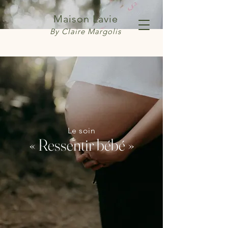
Maison Lavie
By Claire Margolis
Le soin
« Ressentir bébé »