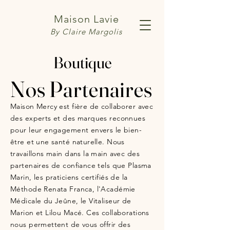
Maison Lavie
By Claire Margolis
Boutique
Nos Partenaires
Maison Mercy est fière de collaborer avec
des experts et des marques reconnues
pour leur engagement envers le bien-
être et une santé naturelle. Nous
travaillons main dans la main avec des
partenaires de confiance tels que Plasma
Marin, les praticiens certifiés de la
Méthode Renata Franca, l'Académie
Médicale du Jeûne, le Vitaliseur de
Marion et Lilou Macé. Ces collaborations
nous permettent de vous offrir des